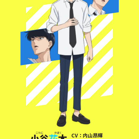
CV：
内山昂輝
小谷
花
木