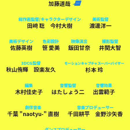
加藤道哉
総作画監督/キャラクターデザイン
美術監督
田﨑 聡 今村大樹
渡邊洋一
美術デザイン
色彩設計
映像演出
撮影監督
佐藤英樹
笹 愛美
飯田甘奈
井関大智
3DCG監督
モーションキャプチャスーパーバイザー
秋山侑輝 設楽友久
杉本 玲
編集
音響監督
音響効果
木村佳史子
はたしょう二
出雲範子
劇伴音楽
音楽プロデューサー
千葉 "naotyu-" 直樹
千田耕平 金野沙矢香
ダンスプロデューサー