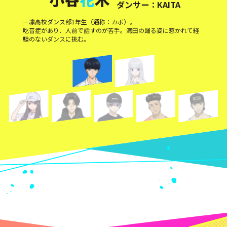
ダンサー：
KAITA
一凛高校ダンス部1年生（通称：カボ）。
吃音症があり、人前で話すのが苦手。湾田の踊る姿に惹かれて経
験のないダンスに挑む。