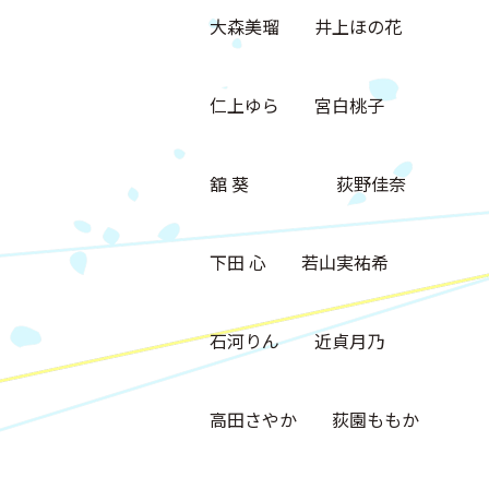
大森美瑠 井上ほの花
仁上ゆら 宮⽩桃⼦
舘 葵 荻野佳奈
下田 心 若⼭実祐希
石河りん 近貞⽉乃
高田さやか 荻園ももか