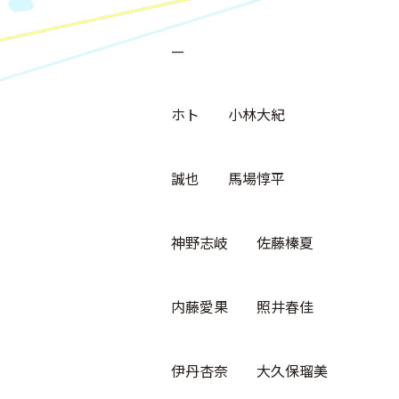
—
ホト 小林大紀
誠也 馬場惇平
神野志岐 佐藤榛夏
内藤愛果 照井春佳
伊丹杏奈 ⼤久保瑠美