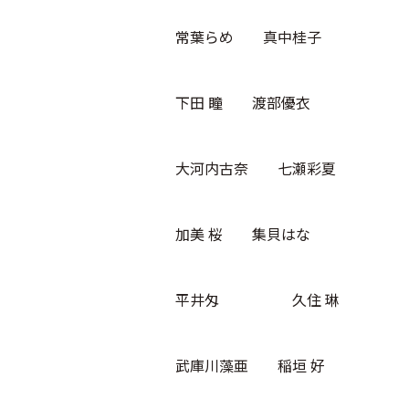
常葉らめ 真中桂⼦
下田 瞳 渡部優⾐
大河内古奈 七瀬彩夏
加美 桜 集⾙はな
平井匁 久住 琳
武庫川藻亜 稲垣 好