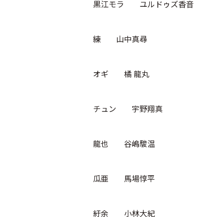
黒江モラ ユルドゥズ⾹⾳
練 ⼭中真尋
オギ 橘 ⿓丸
チュン 宇野翔真
龍也 ⾕嶋駿温
瓜亜 ⾺場惇平
紆余 ⼩林⼤紀