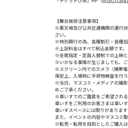
「チケットぴあ」HP（
http://t.pia
【舞台挨拶注意事項】
※悪天候及び公共交通機関の運行状
さい。
※特別興行の為、各種割引・各種招
※上記料金はすべて税込金額です。
※全席指定・定員入替制での上映と
※いかなる事情が生じましても、ご
※スクリーン内でのカメラ（携帯電
保安上、入場時に手荷物検査を行う
※当日、マスコミ・メディアの撮影
めご了承ください。
※車いすでのご鑑賞をご希望される
車いすをご利用のお客さまは車いす
車いすスペースには限りがあります
また、イベントの内容やマスコミ取
※転売・転用を目的としたご購入は