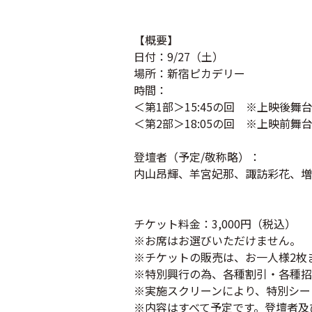
【概要】
日付：9/27（土）
場所：新宿ピカデリー
時間：
＜第1部＞15:45の回 ※上映後
＜第2部＞18:05の回 ※上映前舞
登壇者（予定/敬称略）：
内山昂輝、羊宮妃那、諏訪彩花、増田
チケット料金：3,000円（税込）
※お席はお選びいただけません。
※チケットの販売は、お一人様2枚
※特別興行の為、各種割引・各種招
※実施スクリーンにより、特別シー
※内容はすべて予定です。登壇者及